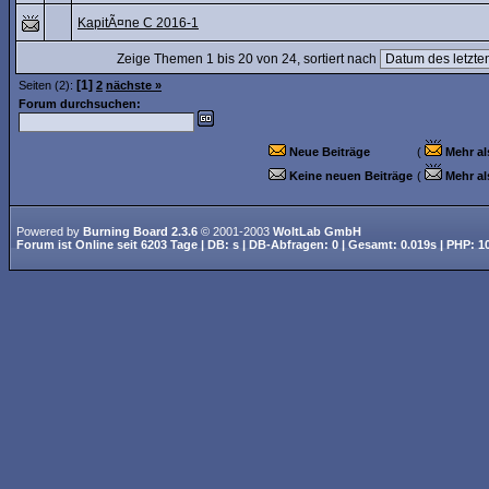
KapitÃ¤ne C 2016-1
Zeige Themen 1 bis 20 von 24, sortiert nach
[1]
Seiten (2):
2
nächste »
Forum durchsuchen:
Neue Beiträge
(
Mehr al
Keine neuen Beiträge
(
Mehr al
Powered by
Burning Board 2.3.6
© 2001-2003
WoltLab GmbH
Forum ist
Online
seit
6203 Tage
| DB: s | DB-Abfragen: 0 | Gesamt: 0.019s | PHP: 