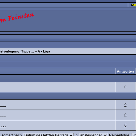
elverlegung, Tipps ...
» A - Liga
Antworten
0
 . .
0
 . .
0
 . .
0
 sortiert nach
in
Reihenfolge,