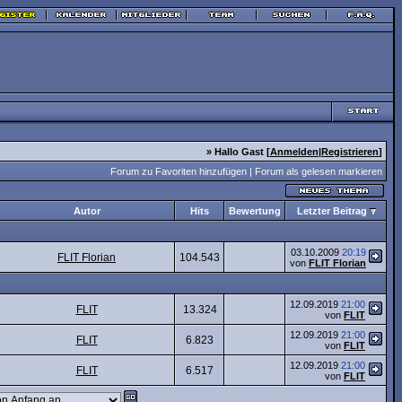
» Hallo Gast [
Anmelden
|
Registrieren
]
Forum zu Favoriten hinzufügen
|
Forum als gelesen markieren
Autor
Hits
Bewertung
Letzter Beitrag
03.10.2009
20:19
FLIT Florian
104.543
von
FLIT Florian
12.09.2019
21:00
FLIT
13.324
von
FLIT
12.09.2019
21:00
FLIT
6.823
von
FLIT
12.09.2019
21:00
FLIT
6.517
von
FLIT