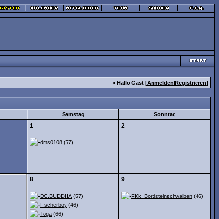
» Hallo Gast [
Anmelden
|
Registrieren
]
Samstag
Sonntag
1
2
dms0108
(57)
8
9
DC.BUDDHA
(57)
FKk_Bordsteinschwalben
(46)
Fischerboy
(46)
Toga
(66)