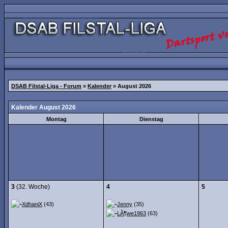
DSAB Filstal-Liga - Forum
»
Kalender
» August 2026
Kalender August 2026
Montag
Dienstag
3
(32. Woche)
4
5
XdhaniX
(43)
Jenny
(35)
LÃ¶we1963
(63)