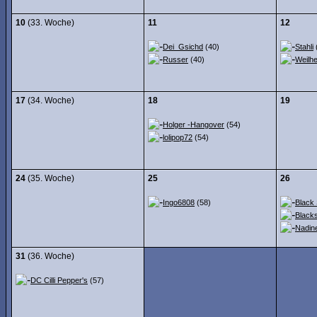
10
(33. Woche)
11
12
Dei_Gsichd
(40)
Stahli
Russer
(40)
Weilh
17
(34. Woche)
18
19
Holger -Hangover
(54)
lolipop72
(54)
24
(35. Woche)
25
26
Ingo6808
(58)
Black
Black
Nadin
31
(36. Woche)
DC Cilli Pepper's
(57)