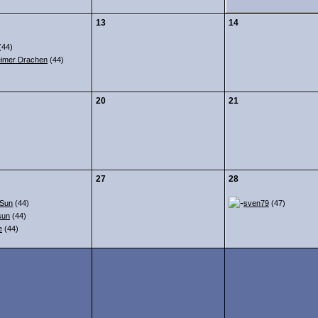
13
14
(44)
eimer Drachen
(44)
20
21
27
28
 Sun
(44)
sven79
(47)
sun
(44)
e
(44)