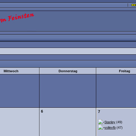
Mittwoch
Donnerstag
Freitag
6
7
Stanley
(49)
vollevfb
(47)