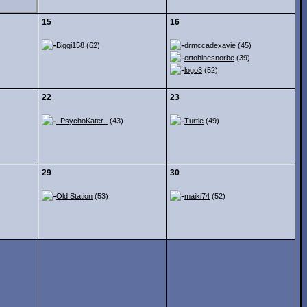
15
16
Biggi158
(62)
drmccadexavie
(45)
ertohinesnorbe
(39)
logo3
(52)
22
23
_PsychoKater_
(43)
Turtle
(49)
29
30
Old Station
(53)
maiki74
(52)