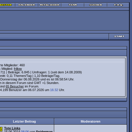
rte Mitglieder: 460
 Mitglied:
frillow
11 | Beiträge: 6.845 | Umfragen: 1 (seit dem 14.08.2009)
itt: 0,11 Themen/Tag | 1,10 Beiträge/Tag.
 Donnerstag der 06.08.2026 und es ist 06:58:55 Uhr.
ten in diesem Forum sind GMT +1 Stunden.
sind
65 Besucher
im Forum.
4.199 Benutzer am 06.07.2026 um
16:32
Uhr.
Letzter Beitrag
Moderatoren
Tote Links
15.06.2014
08:06
von
Spiderman