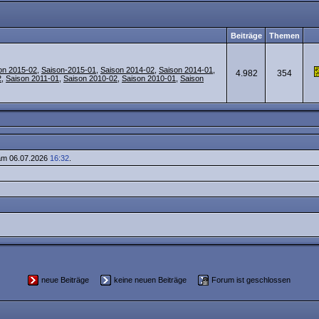
Beiträge
Themen
on 2015-02
,
Saison-2015-01
,
Saison 2014-02
,
Saison 2014-01
,
4.982
354
2
,
Saison 2011-01
,
Saison 2010-02
,
Saison 2010-01
,
Saison
am 06.07.2026
16:32
.
neue Beiträge
keine neuen Beiträge
Forum ist geschlossen