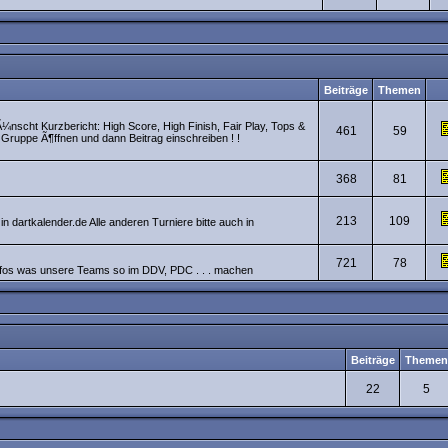
Beiträge
Themen
scht Kurzbericht: High Score, High Finish, Fair Play, Tops &
461
59
- Gruppe Ã¶ffnen und dann Beitrag einschreiben ! !
368
81
213
109
dartkalender.de Alle anderen Turniere bitte auch in
721
78
os was unsere Teams so im DDV, PDC . . . machen
Beiträge
Themen
22
5