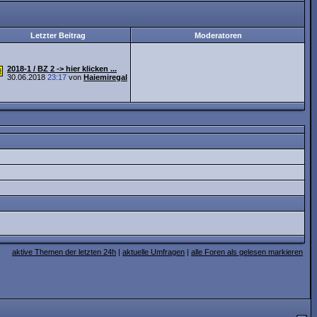
Letzter Beitrag
Moderatoren
2018-1 / BZ 2 -> hier klicken ...
30.06.2018
23:17
von
Haiemiregal
aktive Themen der letzten 24h
|
aktuelle Umfragen
|
alle Foren als gelesen markieren