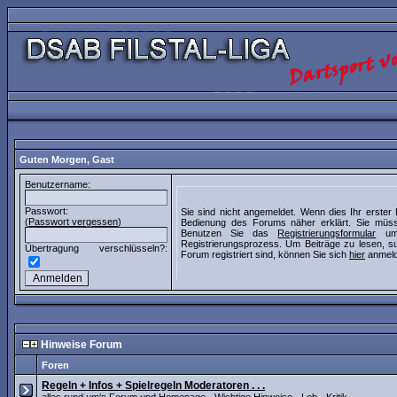
Guten Morgen,
Gast
Benutzername:
Passwort:
Sie sind nicht angemeldet. Wenn dies Ihr erster 
(
Passwort vergessen
)
Bedienung des Forums näher erklärt. Sie müss
Benutzen Sie das
Registrierungsformular
um 
Registrierungsprozess. Um Beiträge zu lesen, su
Übertragung verschlüsseln?:
Forum registriert sind, können Sie sich
hier
anmeld
Hinweise Forum
Foren
Regeln + Infos + Spielregeln Moderatoren . . .