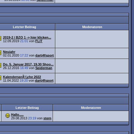
Letzter Beitrag
Moderatoren
2019-2 / BZO 1 -> hier klicken...
12.09.2019
21:01
von
FLIT
Neujahr
02.01.2020
17:22
von
dartj4fsport
Do. 5. Januar 2017, 19.30 Shoo...
26.12.2016
16:49
von
Spiderman
KalendersprÃ¼che 2022
11.04.2022
19:20
von
dartj4fsport
Letzter Beitrag
Moderatoren
Hallo.....
29.08.2013
23:19
von
stern