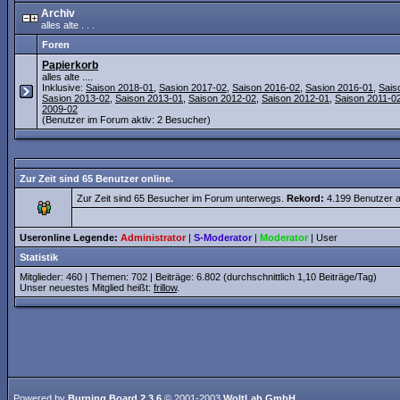
Archiv
alles alte . . .
Foren
Papierkorb
alles alte ....
Inklusive:
Saison 2018-01
,
Sasion 2017-02
,
Saison 2016-02
,
Sasion 2016-01
,
Sais
Sasion 2013-02
,
Saison 2013-01
,
Saison 2012-02
,
Saison 2012-01
,
Saison 2011-0
2009-02
(Benutzer im Forum aktiv: 2 Besucher)
Zur Zeit sind 65 Benutzer online.
Zur Zeit sind 65 Besucher im Forum unterwegs.
Rekord:
4.199 Benutzer 
Useronline Legende:
Administrator
|
S-Moderator
|
Moderator
|
User
Statistik
Mitglieder: 460 | Themen: 702 | Beiträge: 6.802 (durchschnittlich 1,10 Beiträge/Tag)
Unser neuestes Mitglied heißt:
frillow
.
Powered by
Burning Board 2.3.6
© 2001-2003
WoltLab GmbH