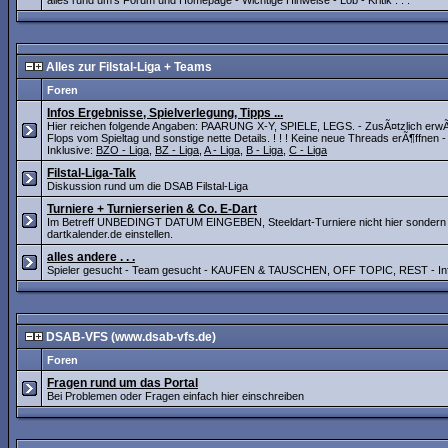
alles rund um's Forum und Homepage - Wichtige Hinweise - Lob - Kritik . . .
Alles zur Filstal-Liga + Teams
Foren
Infos Ergebnisse, Spielverlegung, Tipps ...
Hier reichen folgende Angaben: PAARUNG X-Y, SPIELE, LEGS. - ZusÃ¤tzlich erwÃ¼n
Flops vom Spieltag und sonstige nette Details. ! ! ! Keine neue Threads erÃ¶ffnen 
Inklusive:
BZO - Liga
,
BZ - Liga
,
A - Liga
,
B - Liga
,
C - Liga
Filstal-Liga-Talk
Diskussion rund um die DSAB Filstal-Liga
Turniere + Turnierserien & Co. E-Dart
Im Betreff UNBEDINGT DATUM EINGEBEN, Steeldart-Turniere nicht hier sondern in 
dartkalender.de einstellen.
alles andere . . .
Spieler gesucht - Team gesucht - KAUFEN & TAUSCHEN, OFF TOPIC, REST - Inf
DSAB-VFS (www.dsab-vfs.de)
Foren
Fragen rund um das Portal
Bei Problemen oder Fragen einfach hier einschreiben