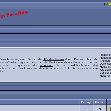
Registrie
Neuestes
Besuch hier ist, lesen Sie sich die
Hilfe des Forums
durch. Dort wird Ihnen die
Themen: 7
en außerdem registriert sein, um alle Funktionen dieses Forums zu nutzen.
Durchschn
sich zu registrieren oder
informieren
Sie sich ausführlich über den
Heute ist
chen Sie sich das Forum aus, das Sie interessiert. Falls Sie bereits in diesem
Alle Zei
en.
Zur Zeit 
Rekord:
Beiträge
Themen
16
9