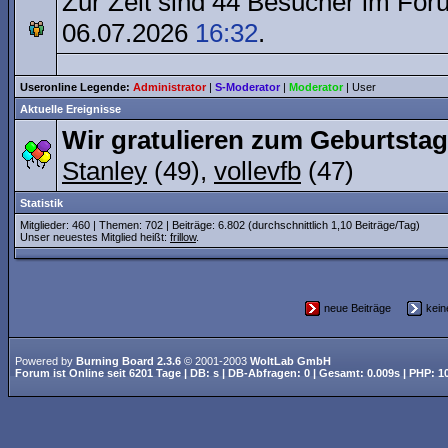
Zur Zeit sind 44 Besucher im Fo
06.07.2026
16:32
.
Useronline Legende:
Administrator
|
S-Moderator
|
Moderator
|
User
Aktuelle Ereignisse
Wir gratulieren zum Geburtstag
Stanley
(49),
vollevfb
(47)
Statistik
Mitglieder: 460 | Themen: 702 | Beiträge: 6.802 (durchschnittlich 1,10 Beiträge/Tag)
Unser neuestes Mitglied heißt:
frillow
.
neue Beiträge
kei
Powered by
Burning Board 2.3.6
© 2001-2003
WoltLab GmbH
Forum ist
Online
seit
6201 Tage
| DB: s | DB-Abfragen: 0 | Gesamt: 0.009s | PHP: 