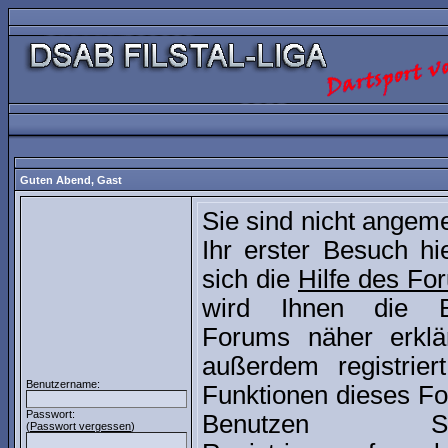
Guten Abend,
Gast
Sie sind nicht angem
Ihr erster Besuch hie
sich die
Hilfe des Fo
wird Ihnen die B
Forums näher erklä
außerdem registrier
Benutzername:
Funktionen dieses Fo
Passwort:
Benutzen 
(
Passwort vergessen
)