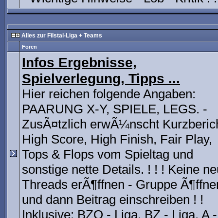
Alles zur Filstal-Liga + Teams
Foren
Infos Ergebnisse,
Spielverlegung, Tipps ...
Hier reichen folgende Angaben:
PAARUNG X-Y, SPIELE, LEGS. -
ZusÃ¤tzlich erwÃ¼nscht Kurzberich
High Score, High Finish, Fair Play,
Tops & Flops vom Spieltag und
sonstige nette Details. ! ! ! Keine n
Threads erÃ¶ffnen - Gruppe Ã¶ffne
und dann Beitrag einschreiben ! !
Inklusive:
BZO - Liga
,
BZ - Liga
,
A -