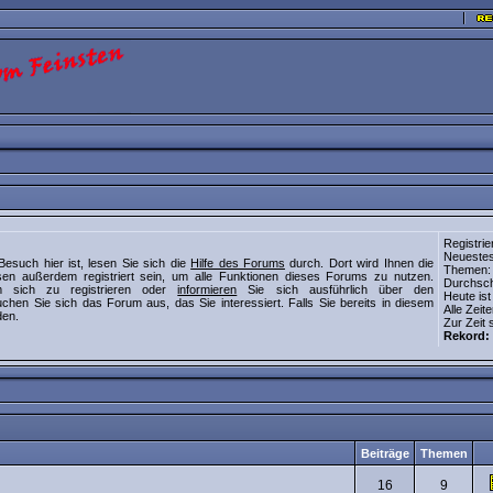
Registrie
Neuestes
Besuch hier ist, lesen Sie sich die
Hilfe des Forums
durch. Dort wird Ihnen die
Themen: 7
en außerdem registriert sein, um alle Funktionen dieses Forums zu nutzen.
Durchschn
sich zu registrieren oder
informieren
Sie sich ausführlich über den
Heute ist
chen Sie sich das Forum aus, das Sie interessiert. Falls Sie bereits in diesem
Alle Zei
en.
Zur Zeit 
Rekord:
Beiträge
Themen
16
9