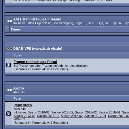
alles rund um's Forum und Homepage - Wichtige Hinweise - Lob - Kritik . . .
Alles zur Filstal-Liga + Teams
Inklusive:
Infos Ergebnisse, Spielverlegung, Tipps ...
,
BZO - Liga
,
BZ - Liga
,
A - Lig
Foren
DSAB-VFS (www.dsab-vfs.de)
Foren
Fragen rund um das Portal
Bei Problemen oder Fragen einfach hier einschreiben
(Benutzer im Forum aktiv: 1 Besucher)
Archiv
alles alte . . .
Foren
Papierkorb
alles alte ....
Inklusive:
Saison 2018-01
,
Sasion 2017-02
,
Saison 2016-02
,
Sasion 2016-01
,
Sais
Sasion 2013-02
,
Saison 2013-01
,
Saison 2012-02
,
Saison 2012-01
,
Saison 2011-0
2009-02
(Benutzer im Forum aktiv: 1 Besucher)