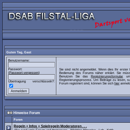
Guten Tag,
Gast
Benutzername:
Passwort:
Sie sind nicht angemeldet. Wenn dies Ihr erster 
(
Passwort vergessen
)
Bedienung des Forums näher erklärt. Sie müss
Benutzen Sie das
Registrierungsformular
um 
Registrierungsprozess. Um Beiträge zu lesen, su
Übertragung verschlüsseln?:
Forum registriert sind, können Sie sich
hier
anmeld
Hinweise Forum
Foren
Regeln + Infos + Spielregeln Moderatoren . . .