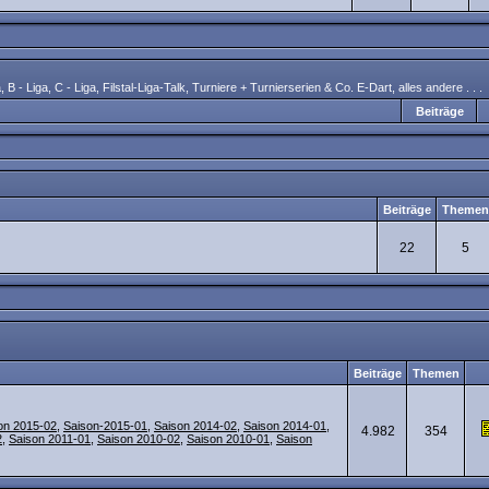
a
,
B - Liga
,
C - Liga
,
Filstal-Liga-Talk
,
Turniere + Turnierserien & Co. E-Dart
,
alles andere . . .
Beiträge
Beiträge
Themen
22
5
Beiträge
Themen
on 2015-02
,
Saison-2015-01
,
Saison 2014-02
,
Saison 2014-01
,
4.982
354
2
,
Saison 2011-01
,
Saison 2010-02
,
Saison 2010-01
,
Saison