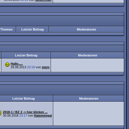
Themen
Letzter Beitrag
Moderatoren
Letzter Beitrag
Moderatoren
Hallo.....
29.08.2013
23:19
von
stern
Letzter Beitrag
Moderatoren
2018-1 / BZ 2 -> hier klicken ...
30.06.2018
23:17
von
Haiemiregal