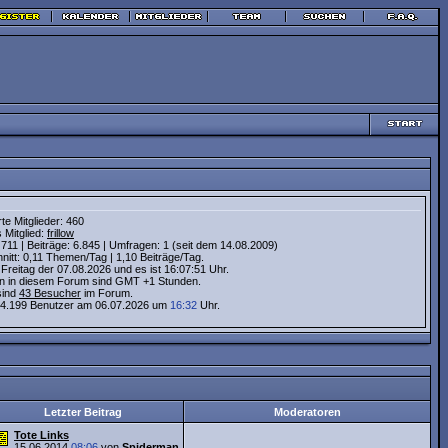
rte Mitglieder: 460
 Mitglied:
frillow
11 | Beiträge: 6.845 | Umfragen: 1 (seit dem 14.08.2009)
itt: 0,11 Themen/Tag | 1,10 Beiträge/Tag.
 Freitag der 07.08.2026 und es ist 16:07:52 Uhr.
ten in diesem Forum sind GMT +1 Stunden.
sind
43 Besucher
im Forum.
4.199 Benutzer am 06.07.2026 um
16:32
Uhr.
Letzter Beitrag
Moderatoren
Tote Links
15.06.2014
08:06
von
Spiderman