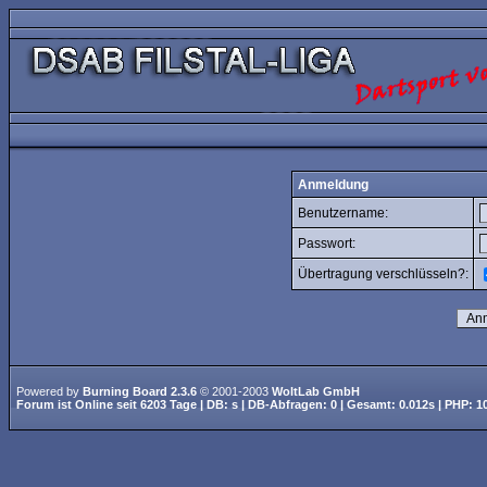
Anmeldung
Benutzername:
Passwort:
Übertragung verschlüsseln?:
Powered by
Burning Board 2.3.6
© 2001-2003
WoltLab GmbH
Forum ist
Online
seit
6203 Tage
| DB: s | DB-Abfragen: 0 | Gesamt: 0.012s | PHP: 