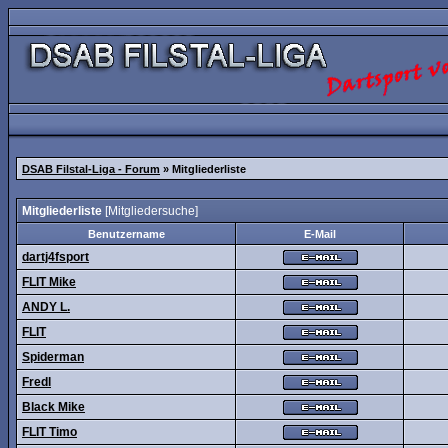
DSAB Filstal-Liga - Forum
» Mitgliederliste
Mitgliederliste
[
Mitgliedersuche
]
Benutzername
E-Mail
dartj4fsport
FLIT Mike
ANDY L.
FLIT
Spiderman
Fredl
Black Mike
FLIT Timo