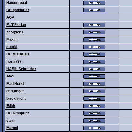
Haiemiregal
Dragondarter
AGA
FLIT Florian
scorpions
Maxim
stocki
DC MUHKUH
franky37
HÃ¶lla Schrauber
Avci
Mad Horst
dartjaeger
blackfrucht
Edith
DC Kronprinz
stern
Marcel