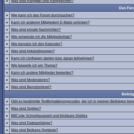
»
Was sind Rangtitel und Rangzeichen?
Das For
»
Wie kann ich das Forum durchsuchen?
»
Kann ich anderen Mitgliedern E-Mails schicken?
»
Was sind private Nachrichten?
»
Wie verwende ich die Mitgliederliste?
»
Wie benutze ich den Kalender?
»
Was sind Ankündigungen?
»
Kann ich Umfragen starten bzw. daran teilnehmen?
»
Wie bewerte ich ein Thema?
»
Kann ich andere Mitglieder bewerten?
»
Was sind Moderatoren?
»
Was sind Benutzerlevel?
Beiträ
»
Gibt es bestimmte Textformatierungscodes, die ich in meinen Beiträgen be
»
Was sind Smilies?
»
BBCode Schnellauswahl und klickbare Smilies
»
Was sind Dateianhänge?
»
Was sind Beitrags-Symbole?