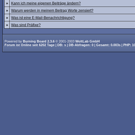
»
Kann ich meine eigenen Beiträge ändern?
»
Warum werden in meinem Beitrag Worte zensiert?
»
Was ist eine E-Mail-Benachrichtigung?
»
Was sind Präfixe?
Powered by
Burning Board 2.3.6
© 2001-2003
WoltLab GmbH
Forum ist
Online
seit
6202 Tage
| DB: s | DB-Abfragen: 0 | Gesamt: 0.003s | PHP: 