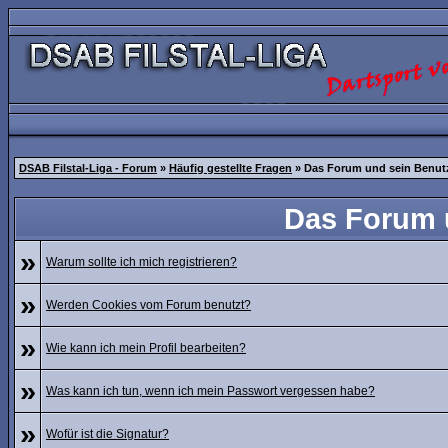
DSAB Filstal-Liga - Forum
»
Häufig gestellte Fragen
» Das Forum und sein Benut
Das Forum 
»
Warum sollte ich mich registrieren?
»
Werden Cookies vom Forum benutzt?
»
Wie kann ich mein Profil bearbeiten?
»
Was kann ich tun, wenn ich mein Passwort vergessen habe?
»
Wofür ist die Signatur?