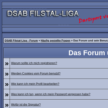
DSAB Filstal-Liga - Forum
»
Häufig gestellte Fragen
» Das Forum und sein Benut
Das Forum 
»
Warum sollte ich mich registrieren?
»
Werden Cookies vom Forum benutzt?
»
Wie kann ich mein Profil bearbeiten?
»
Was kann ich tun, wenn ich mein Passwort vergessen habe?
»
Wofür ist die Signatur?