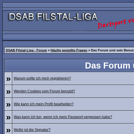
DSAB Filstal-Liga - Forum
»
Häufig gestellte Fragen
» Das Forum und sein Benut
Das Forum 
»
Warum sollte ich mich registrieren?
»
Werden Cookies vom Forum benutzt?
»
Wie kann ich mein Profil bearbeiten?
»
Was kann ich tun, wenn ich mein Passwort vergessen habe?
»
Wofür ist die Signatur?