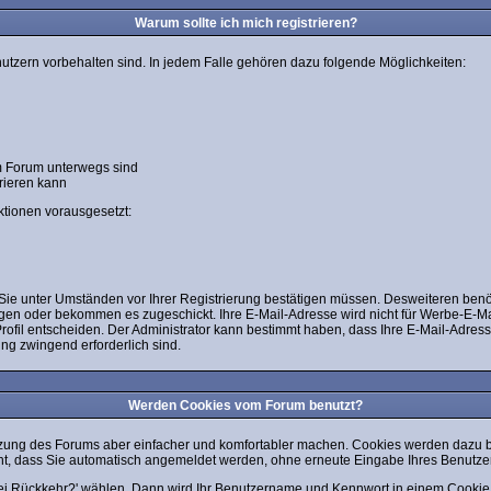
Warum sollte ich mich registrieren?
nutzern vorbehalten sind. In jedem Falle gehören dazu folgende Möglichkeiten:
im Forum unterwegs sind
orieren kann
ktionen vorausgesetzt:
e Sie unter Umständen vor Ihrer Registrierung bestätigen müssen. Desweiteren benö
legen oder bekommen es zugeschickt. Ihre E-Mail-Adresse wird nicht für Werbe-E-M
rofil entscheiden. Der Administrator kann bestimmt haben, dass Ihre E-Mail-Adress
ung zwingend erforderlich sind.
Werden Cookies vom Forum benutzt?
zung des Forums aber einfacher und komfortabler machen. Cookies werden dazu ben
icht, dass Sie automatisch angemeldet werden, ohne erneute Eingabe Ihres Benut
bei Rückkehr?' wählen. Dann wird Ihr Benutzername und Kennwort in einem Cookie 