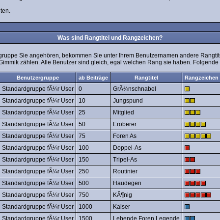
ten.
Was sind Rangtitel und Rangzeichen?
gruppe Sie angehören, bekommen Sie unter Ihrem Benutzernamen andere Rangtitel 
 Gimmik zählen. Alle Benutzer sind gleich, egal welchen Rang sie haben. Folgende 
Benutzergruppe
ab Beiträge
Rangtitel
Rangzeichen
Standardgruppe fÃ¼r User
0
GrÃ¼nschnabel
Standardgruppe fÃ¼r User
10
Jungspund
Standardgruppe fÃ¼r User
25
Mitglied
Standardgruppe fÃ¼r User
50
Eroberer
Standardgruppe fÃ¼r User
75
Foren As
Standardgruppe fÃ¼r User
100
Doppel-As
Standardgruppe fÃ¼r User
150
Tripel-As
Standardgruppe fÃ¼r User
250
Routinier
Standardgruppe fÃ¼r User
500
Haudegen
Standardgruppe fÃ¼r User
750
KÃ¶nig
Standardgruppe fÃ¼r User
1000
Kaiser
Standardgruppe fÃ¼r User
1500
Lebende Foren Legende