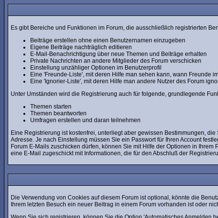
Es gibt Bereiche und Funktionen im Forum, die ausschließlich registrierten Be
Beiträge erstellen ohne einen Benutzernamen einzugeben
Eigene Beiträge nachträglich editieren
E-Mail-Benachrichtigung über neue Themen und Beiträge erhalten
Private Nachrichten an andere Mitglieder des Forum verschicken
Einstellung unzähliger Optionen im Benutzerprofil
Eine 'Freunde-Liste', mit deren Hilfe man sehen kann, wann Freunde 
Eine 'Ignorier-Liste', mit deren Hilfe man andere Nutzer des Forum ign
Unter Umständen wird die Registrierung auch für folgende, grundlegende Fun
Themen starten
Themen beantworten
Umfragen erstellen und daran teilnehmen
Eine Registrierung ist kostenfrei, unterliegt aber gewissen Bestimmungen, di
Adresse. Je nach Einstellung müssen Sie ein Passwort für Ihren Account fest
Forum E-Mails zuschicken dürfen, können Sie mit Hilfe der Optionen in Ihrem P
eine E-Mail zugeschickt mit Informationen, die für den Abschluß der Registrier
Die Verwendung von Cookies auf diesem Forum ist optional, könnte die Benut
Ihrem letzten Besuch ein neuer Beitrag in einem Forum vorhanden ist oder n
Wenn Sie sich registrieren, können Sie die Option 'Automatisches Anmelden 