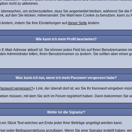
tion nicht zu aktivieren.
zu überwachen, um sicherzustellen, dass Sie angemeldet bleiben, während Sie die
nk, auf den Sie klicken, mitversendet. Die Wahl kein Cookie zu benutzen, kann zu
t ändern, indem Sie Ihre Einstellungen auf
dieser Seite
ändern.
Wie kann ich mein Profil bearbeiten?
 Ihre E-Mail-Adresse aktuell ist. Sie können jedes Feld bis auf Ihren Benutzernamen 
en Administrator bitten, Ihren Benutzernamen zu ändern. Sie sollten aber einen 
Was kann ich tun, wenn ich mein Passwort vergessen habe?
Passwort vergessen?
« Link, der überall dort ist, wo Sie Ihr Kennwort eingeben müs
eben müssen, mit dem Sie sich im Forum registriert haben. Dann bekommen Sie wei
Wofür ist die Signatur?
st ein Stück Text welches am Ende jeder Ihrer Beiträge angefügt werden kann.
r bei jeder Beitragserstellung anzufügen. Wenn Sie eine Signatur erstellt haben, 