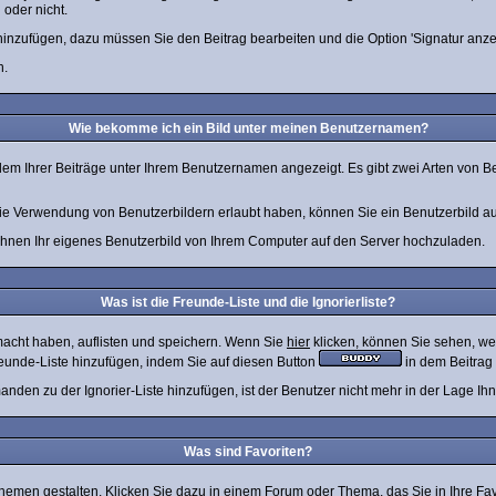
 oder nicht.
 hinzufügen, dazu müssen Sie den Beitrag bearbeiten und die Option 'Signatur anz
n.
Wie bekomme ich ein Bild unter meinen Benutzernamen?
edem Ihrer Beiträge unter Ihrem Benutzernamen angezeigt. Es gibt zwei Arten von Be
 die Verwendung von Benutzerbildern erlaubt haben, können Sie ein Benutzerbild au
 Ihnen Ihr eigenes Benutzerbild von Ihrem Computer auf den Server hochzuladen.
Was ist die Freunde-Liste und die Ignorierliste?
macht haben, auflisten und speichern. Wenn Sie
hier
klicken, können Sie sehen, we
reunde-Liste hinzufügen, indem Sie auf diesen Button
in dem Beitrag 
anden zu der Ignorier-Liste hinzufügen, ist der Benutzer nicht mehr in der Lage Ih
Was sind Favoriten?
 Themen gestalten. Klicken Sie dazu in einem Forum oder Thema, das Sie in Ihre Fa