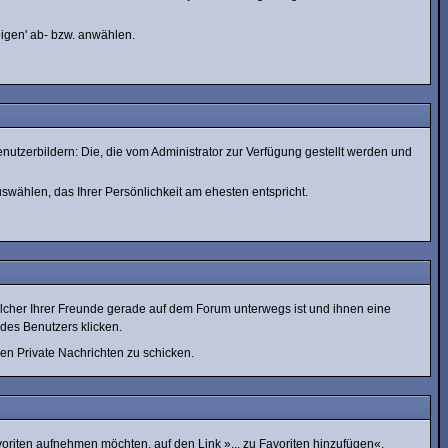
eigen' ab- bzw. anwählen.
nutzerbildern: Die, die vom Administrator zur Verfügung gestellt werden und
swählen, das Ihrer Persönlichkeit am ehesten entspricht.
lcher Ihrer Freunde gerade auf dem Forum unterwegs ist und ihnen eine
des Benutzers klicken.
nen Private Nachrichten zu schicken.
voriten aufnehmen möchten, auf den Link »... zu Favoriten hinzufügen«.