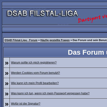
DSAB Filstal-Liga - Forum
»
Häufig gestellte Fragen
» Das Forum und sein Benut
Das Forum 
»
Warum sollte ich mich registrieren?
»
Werden Cookies vom Forum benutzt?
»
Wie kann ich mein Profil bearbeiten?
»
Was kann ich tun, wenn ich mein Passwort vergessen habe?
»
Wofür ist die Signatur?