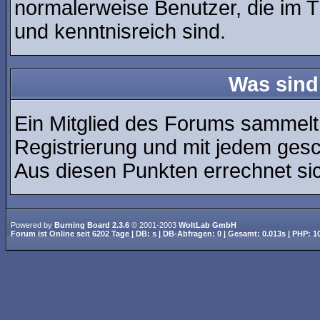
normalerweise Benutzer, die im 
und kenntnisreich sind.
Was sind
Ein Mitglied des Forums sammelt
Registrierung und mit jedem ges
Aus diesen Punkten errechnet sic
Powered by
Burning Board 2.3.6
© 2001-2003
WoltLab GmbH
Forum ist
Online
seit
6202 Tage
| DB: s | DB-Abfragen: 0 | Gesamt: 0.013s | PHP: 