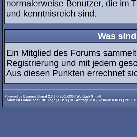
normalerweise Benutzer, die im 
und kenntnisreich sind.
Was sind
Ein Mitglied des Forums sammelt
Registrierung und mit jedem ges
Aus diesen Punkten errechnet sic
Powered by
Burning Board 2.3.6
© 2001-2003
WoltLab GmbH
Forum ist
Online
seit
6201 Tage
| DB: s | DB-Abfragen: 0 | Gesamt: 0.011s | PHP: 