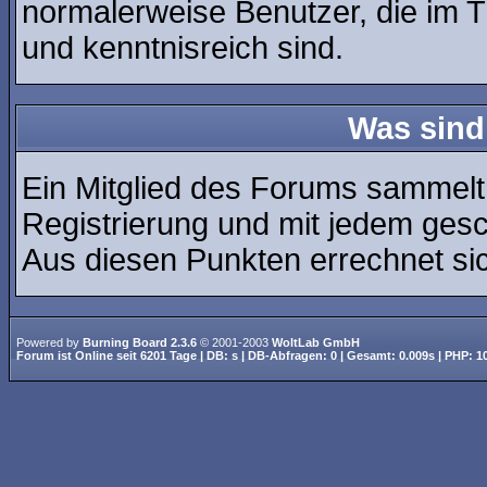
normalerweise Benutzer, die im 
und kenntnisreich sind.
Was sind
Ein Mitglied des Forums sammelt
Registrierung und mit jedem ges
Aus diesen Punkten errechnet sic
Powered by
Burning Board 2.3.6
© 2001-2003
WoltLab GmbH
Forum ist
Online
seit
6201 Tage
| DB: s | DB-Abfragen: 0 | Gesamt: 0.009s | PHP: 