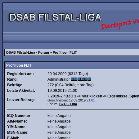
DSAB Filstal-Liga - Forum
» Profil von FLIT
Profil von FLIT
Registriert am:
20.04.2009 (6318 Tage)
Rang:
Administrator
Beiträge:
272 (0,04 Beiträge pro Tag)
Letzte Aktivität:
19.09.2019
21:00
»
2019-2 / BZO 1 -> hier klicken -> Ergebnisse, Spielv
Letzter Beitrag:
Geschrieben: 12.09.2019
21:01
Forum:
BZO - Liga
ICQ-Nummer:
keine Angabe
AIM-Name:
keine Angabe
YIM-Name:
keine Angabe
MSN-Name:
keine Angabe
E-Mail:
keine Angabe