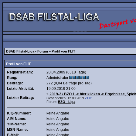
DSAB Filstal-Liga - Forum
» Profil von FLIT
Profil von FLIT
Registriert am:
20.04.2009 (6318 Tage)
Rang:
Administrator
Beiträge:
272 (0,04 Beiträge pro Tag)
Letzte Aktivität:
19.09.2019
21:00
»
2019-2 / BZO 1 -> hier klicken -> Ergebnisse, Spielv
Letzter Beitrag:
Geschrieben: 12.09.2019
21:01
Forum:
BZO - Liga
ICQ-Nummer:
keine Angabe
AIM-Name:
keine Angabe
YIM-Name:
keine Angabe
MSN-Name:
keine Angabe
E-Mail:
keine Angabe