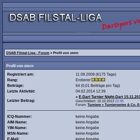
DSAB Filstal-Liga - Forum
» Profil von stern
Profil von stern
Registriert am:
11.09.2009 (6175 Tage)
Rang:
Eroberer
Beiträge:
64 (0,01 Beiträge pro Tag)
Letzte Aktivität:
04.02.2014
12:39
»
E-Dart Turnier Night-Dart 15.11.20
Letzter Beitrag:
Geschrieben: 16.10.2013
22:48
Forum:
Turniere + Turnierserien & Co. E
ICQ-Nummer:
keine Angabe
AIM-Name:
keine Angabe
YIM-Name:
keine Angabe
MSN-Name:
keine Angabe
E-Mail:
keine Angabe