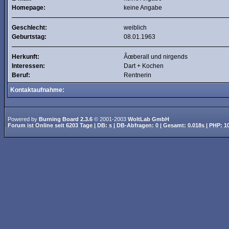
Homepage:
keine Angabe
Geschlecht:
weiblich
Geburtstag:
08.01.1963
Herkunft:
Ãœberall und nirgends
Interessen:
Dart + Kochen
Beruf:
Rentnerin
Kontaktaufnahme:
Powered by
Burning Board 2.3.6
© 2001-2003
WoltLab GmbH
Forum ist
Online
seit
6203 Tage
| DB: s | DB-Abfragen: 0 | Gesamt: 0.018s | PHP: 