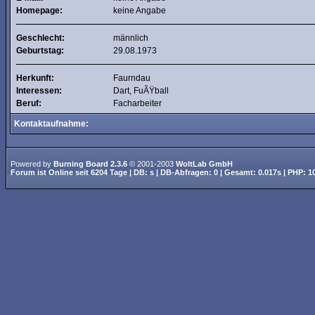
Homepage:
keine Angabe
Geschlecht:
männlich
Geburtstag:
29.08.1973
Herkunft:
Faurndau
Interessen:
Dart, FuÃŸball
Beruf:
Facharbeiter
Kontaktaufnahme:
Powered by
Burning Board 2.3.6
© 2001-2003
WoltLab GmbH
Forum ist
Online
seit
6204 Tage
| DB: s | DB-Abfragen: 0 | Gesamt: 0.017s | PHP: 