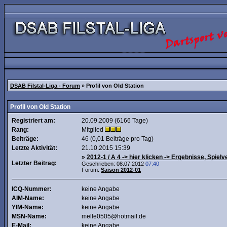
DSAB Filstal-Liga - Forum
» Profil von Old Station
Profil von Old Station
Registriert am:
20.09.2009 (6166 Tage)
Rang:
Mitglied
Beiträge:
46 (0,01 Beiträge pro Tag)
Letzte Aktivität:
21.10.2015
15:39
»
2012-1 / A 4 -> hier klicken -> Ergebnisse, Spielve
Letzter Beitrag:
Geschrieben: 08.07.2012
07:40
Forum:
Saison 2012-01
ICQ-Nummer:
keine Angabe
AIM-Name:
keine Angabe
YIM-Name:
keine Angabe
MSN-Name:
melle0505@hotmail.de
E-Mail:
keine Angabe