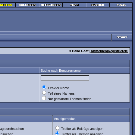
» Hallo Gast [
Anmelden
|
Registrieren
]
Suche nach Benutzernamen
Exakter Name
Teil eines Namens
Nur gestartete Themen finden
Anzeigemodus
ag durchsuchen
Treffer als Beiträge anzeigen
rchsuchen
Treffer als Themen anzeigen