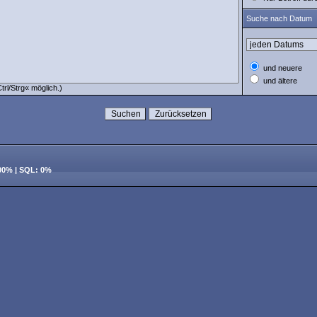
Suche nach Datum
und neuere
und ältere
rl/Strg« möglich.)
100% | SQL: 0%