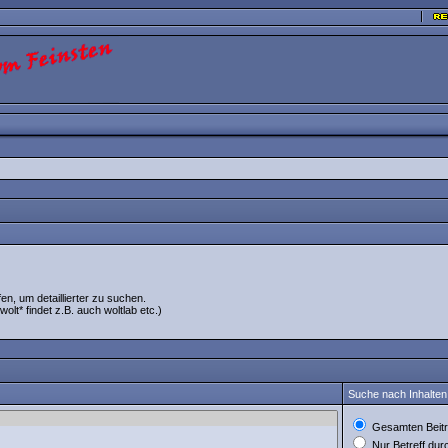
, um detaillierter zu suchen.
olt* findet z.B. auch woltlab etc.)
Suche nach Inhalten
Gesamten Beitr
Nur Betreff du