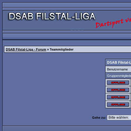
DSAB Filstal-Liga - Forum
» Teammitglieder
DSAB Filstal-
Benutzername
Gruppenmitglied
Gehe zu: