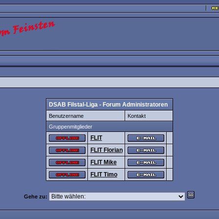
DSAB Filstal-Liga - Forum Administratoren
Benutzername
Kontakt
Gruppenmitglieder
FLIT
FLIT Florian
FLIT Mike
FLIT Timo
Gehe zu: