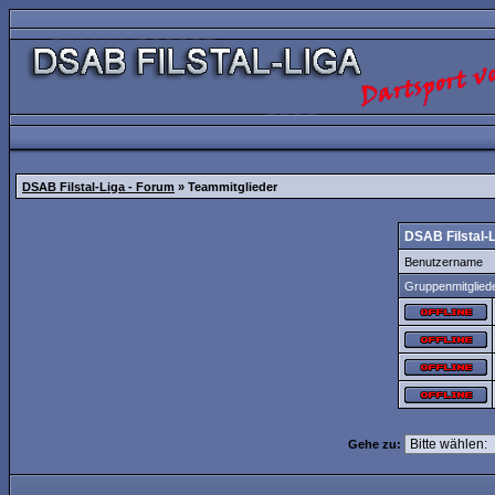
DSAB Filstal-Liga - Forum
» Teammitglieder
DSAB Filstal-
Benutzername
Gruppenmitglied
Gehe zu: