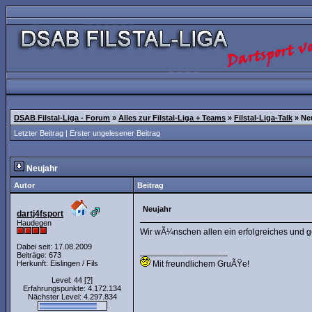
DSAB Filstal-Liga - Forum
»
Alles zur Filstal-Liga + Teams
»
Filstal-Liga-Talk
»
Ne
Letzter Beitrag
|
Erster ungelesener Beitrag
Neujahr
Autor
Beitrag
Neujahr
dartj4fsport
Haudegen
Wir wÃ¼nschen allen ein erfolgreiches und 
Dabei seit: 17.08.2009
__________________
Beiträge: 673
Herkunft: Eislingen / Fils
Mit freundlichem GruÃŸe!
Level: 44
[?]
Erfahrungspunkte: 4.172.134
Nächster Level: 4.297.834