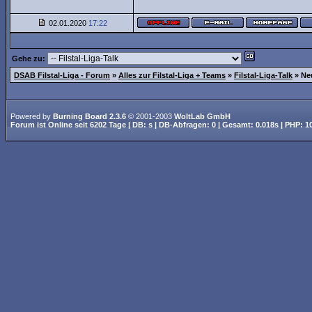
02.01.2020
17:22
Gehe zu:
DSAB Filstal-Liga - Forum
»
Alles zur Filstal-Liga + Teams
»
Filstal-Liga-Talk
»
Ne
Powered by
Burning Board 2.3.6
© 2001-2003
WoltLab GmbH
Forum ist
Online
seit
6202 Tage
| DB: s | DB-Abfragen: 0 | Gesamt: 0.018s | PHP: 