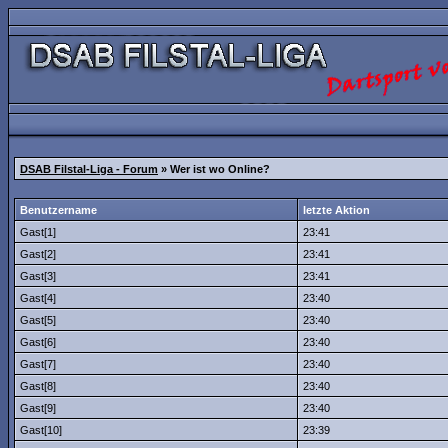
DSAB Filstal-Liga - Forum
» Wer ist wo Online?
Benutzername
letzte Aktion
Gast[1]
23:41
Gast[2]
23:41
Gast[3]
23:41
Gast[4]
23:40
Gast[5]
23:40
Gast[6]
23:40
Gast[7]
23:40
Gast[8]
23:40
Gast[9]
23:40
Gast[10]
23:39