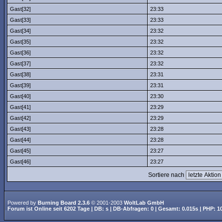
Gast[32]
23:33
Gast[33]
23:33
Gast[34]
23:32
Gast[35]
23:32
Gast[36]
23:32
Gast[37]
23:32
Gast[38]
23:31
Gast[39]
23:31
Gast[40]
23:30
Gast[41]
23:29
Gast[42]
23:29
Gast[43]
23:28
Gast[44]
23:28
Gast[45]
23:27
Gast[46]
23:27
Sortiere nach
Powered by
Burning Board 2.3.6
© 2001-2003
WoltLab GmbH
Forum ist
Online
seit
6202 Tage
| DB: s | DB-Abfragen: 0 | Gesamt: 0.015s | PHP: 